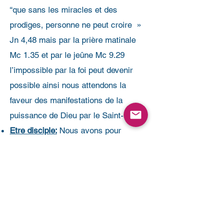
“que sans les miracles et des
prodiges, personne ne peut croire »
Jn 4,48 mais par la prière matinale
Mc 1.35 et par le jeûne Mc 9.29
l’impossible par la foi peut devenir
possible ainsi nous attendons la
faveur des manifestations de la
puissance de Dieu par le Saint-Esprit
Etre disciple:
Nous avons pour
stratégie de voir les gens devenir des
disciples de Jésus et qui finesse par
s’engager délibérément dans l'étude
de la Parole, de la prière et de la
communauté. Nous croyons que