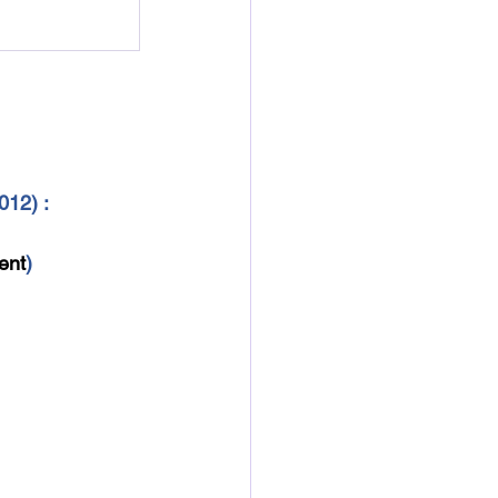
012) :
ent
)