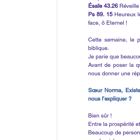
Ésaïe 43.26
 Réveill
Ps 89. 15
 Heureux le
face, ô Eternel !
Cette semaine, le p
biblique.
Je parie que beaucou
Avant de poser la qu
nous donner une ré
Sœur Norma, Existe-t
nous l’expliquer ?
Bien sûr !
Entre la prospérité et
Beaucoup de personn