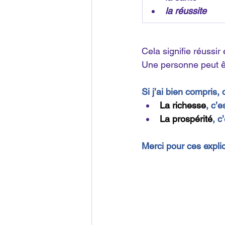
la réussite
Cela signifie réussir
Une personne peut êt
Si j’ai bien compris
La richesse
, c’e
La prospérité
, c
Merci pour ces expli